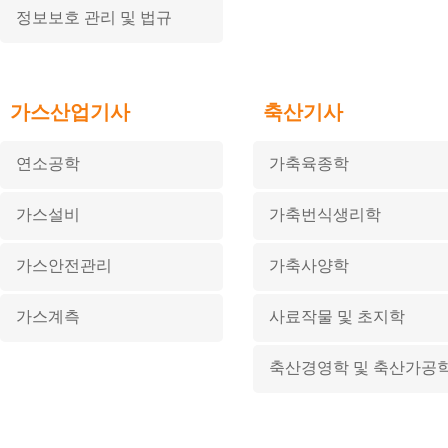
정보보호 관리 및 법규
가스산업기사
축산기사
연소공학
가축육종학
가스설비
가축번식생리학
가스안전관리
가축사양학
가스계측
사료작물 및 초지학
축산경영학 및 축산가공